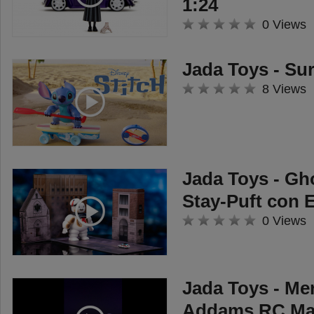
1:24
0 Views
Jada Toys - Sur
8 Views
Jada Toys - Gh
Stay-Puft con 
0 Views
Jada Toys - Me
Addams RC M